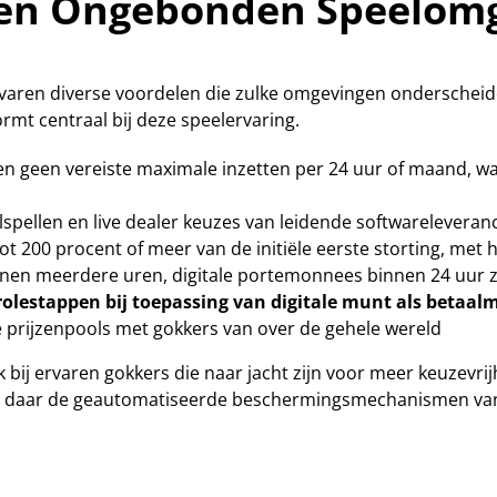
een Ongebonden Speelom
 ervaren diverse voordelen die zulke omgevingen onderschei
ormt centraal bij deze speelervaring.
n geen vereiste maximale inzetten per 24 uur of maand, waa
elspellen en live dealer keuzes van leidende softwareleveran
200 procent of meer van de initiële eerste storting, met 
nnen meerdere uren, digitale portemonnees binnen 24 uur z
rolestappen bij toepassing van digitale munt als betaa
e prijzenpools met gokkers van over de gehele wereld
bij ervaren gokkers die naar jacht zijn voor meer keuzevrijh
 daar de geautomatiseerde beschermingsmechanismen van na