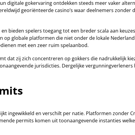
un digitale gokervaring ontdekken steeds meer vaker alternat
wereldwijd georiënteerde casino’s waar deelnemers zonder d
 bieden spelers toegang tot een breder scala aan keuzes. 
n op globale platformen die niet onder de lokale Nederlan
bedienen met een zeer ruim spelaanbod.
mt dat zij zich concentreren op gokkers die nadrukkelijk ki
onaangevende jurisdicties. Dergelijke vergunningverleners 
mits
lijkt ingewikkeld en verschilt per natie. Platformen zonder
ende permits komen uit toonaangevende instanties welke al 