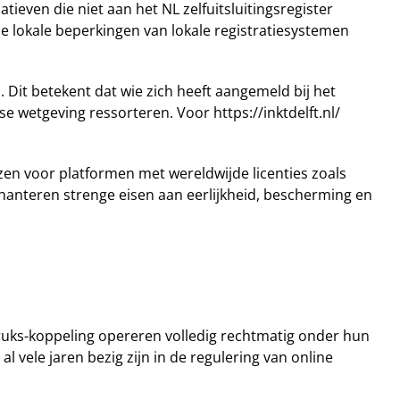
ieven die niet aan het NL zelfuitsluitingsregister
e lokale beperkingen van lokale registratiesystemen
Dit betekent dat wie zich heeft aangemeld bij het
dse wetgeving ressorteren. Voor
https://inktdelft.nl/
ezen voor platformen met wereldwijde licenties zoals
hanteren strenge eisen aan eerlijkheid, bescherming en
 Cruks-koppeling opereren volledig rechtmatig onder hun
vele jaren bezig zijn in de regulering van online