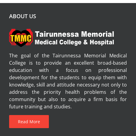
Willkom
ABOUT US
The goal of the Tairunnessa Memorial Medical
College is to provide an excellent broad-based
education with a focus on professional
development for the students to equip them with
knowledge, skill and attitude necessary not only to
address the priority health problems of the
community but also to acquire a firm basis for
future training and studies.
Read More