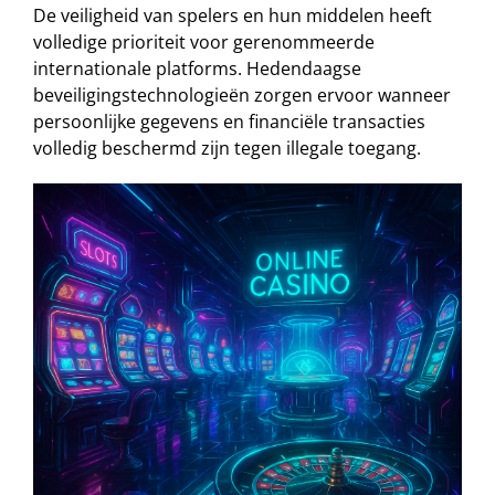
De veiligheid van spelers en hun middelen heeft
volledige prioriteit voor gerenommeerde
internationale platforms. Hedendaagse
beveiligingstechnologieën zorgen ervoor wanneer
persoonlijke gegevens en financiële transacties
volledig beschermd zijn tegen illegale toegang.