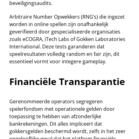
beveiligingsaudits.
Arbitraire Number Opwekkers (RNG’s) die ingezet
worden in online spellen zijn onafhankelijk
geverifieerd door gespecialiseerde organisaties
zoals eCOGRA, iTech Labs of Gokken Laboratories
International. Deze tests garanderen dat
speelresultaten volledig random en fair zijn, dit
essentieel vormt voor integere gameplay.
Financiële Transparantie
Gerenommeerde operators segregeren
spelerfondsen met operationele gelden door
toepassing te hebben van afzonderlijke
bankrekeningen. Dit alles impliceert dat
gokkersgelden beschermd wordt, zelfs in het zeer
ongelooflijke geval dat het platform financiële