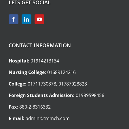
LETS GET SOCIAL
CONTACT INFORMATION
Hospital:
01914213134
Nursing College:
01689124216
College:
01711730878, 01787028828
Foreign Students Admission:
01989598456
Fax:
880-2-8316332
E-mail:
admin@tmmch.com