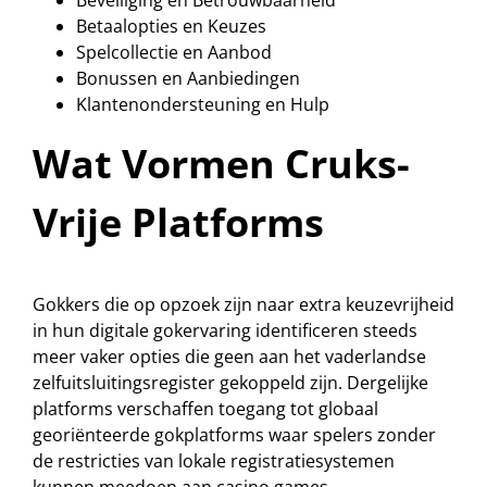
Betaalopties en Keuzes
Spelcollectie en Aanbod
Bonussen en Aanbiedingen
Klantenondersteuning en Hulp
Wat Vormen Cruks-
Vrije Platforms
Gokkers die op opzoek zijn naar extra keuzevrijheid
in hun digitale gokervaring identificeren steeds
meer vaker opties die geen aan het vaderlandse
zelfuitsluitingsregister gekoppeld zijn. Dergelijke
platforms verschaffen toegang tot globaal
georiënteerde gokplatforms waar spelers zonder
de restricties van lokale registratiesystemen
kunnen meedoen aan casino games.