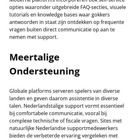
opties waaronder uitgebreide FAQ-secties, visuele
tutorials en knowledge bases waar gokkers
antwoorden in staat zijn ontdekken op frequente
vragen buiten direct communicatie op aan te
nemen met support.
Meertalige
Ondersteuning
Globale platforms serveren spelers van diverse
landen en geven daarom assistentie in diverse
talen. Nederlandstalige support vormt essentieel
bij comfortabele communicatie, vooral bij
complexe technische of fiscale vragen. Sites met
natuurlijke Nederlandse supportmedewerkers
bieden de verbeterde ervaring vergeleken met