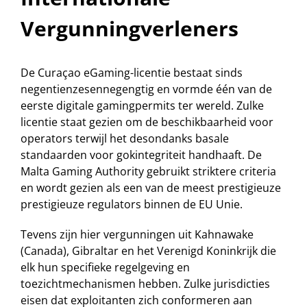
Vergunningverleners
De Curaçao eGaming-licentie bestaat sinds
negentienzesennegengtig en vormde één van de
eerste digitale gamingpermits ter wereld. Zulke
licentie staat gezien om de beschikbaarheid voor
operators terwijl het desondanks basale
standaarden voor gokintegriteit handhaaft. De
Malta Gaming Authority gebruikt striktere criteria
en wordt gezien als een van de meest prestigieuze
prestigieuze regulators binnen de EU Unie.
Tevens zijn hier vergunningen uit Kahnawake
(Canada), Gibraltar en het Verenigd Koninkrijk die
elk hun specifieke regelgeving en
toezichtmechanismen hebben. Zulke jurisdicties
eisen dat exploitanten zich conformeren aan