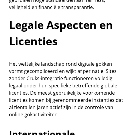
veiligheid en financiële transparantie.
Legale Aspecten en
Licenties
Het wettelijke landschap rond digitale gokken
vormt gecompliceerd en wijkt af per natie. Sites
zonder Cruks-integratie functioneren volledig
legaal onder hun specifieke betreffende globale
licenties. De meest gebruikelijke voorkomende
licenties komen bij gerenommeerde instanties dat
al tientallen jaren actief zijn in de controle van
online gokactiviteiten.
Internationale