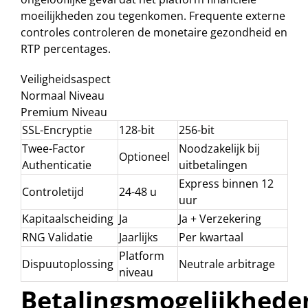
moeilijkheden zou tegenkomen. Frequente externe
controles controleren de monetaire gezondheid en
RTP percentages.
Veiligheidsaspect
Normaal Niveau
Premium Niveau
SSL-Encryptie
128-bit
256-bit
Twee-Factor
Noodzakelijk bij
Optioneel
Authenticatie
uitbetalingen
Express binnen 12
Controletijd
24-48 u
uur
Kapitaalscheiding
Ja
Ja + Verzekering
RNG Validatie
Jaarlijks
Per kwartaal
Platform
Dispuutoplossing
Neutrale arbitrage
niveau
Betalingsmogelijkhede