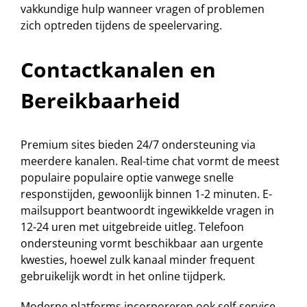
vakkundige hulp wanneer vragen of problemen
zich optreden tijdens de speelervaring.
Contactkanalen en
Bereikbaarheid
Premium sites bieden 24/7 ondersteuning via
meerdere kanalen. Real-time chat vormt de meest
populaire populaire optie vanwege snelle
responstijden, gewoonlijk binnen 1-2 minuten. E-
mailsupport beantwoordt ingewikkelde vragen in
12-24 uren met uitgebreide uitleg. Telefoon
ondersteuning vormt beschikbaar aan urgente
kwesties, hoewel zulk kanaal minder frequent
gebruikelijk wordt in het online tijdperk.
Moderne platforms incorporeren ook self-service